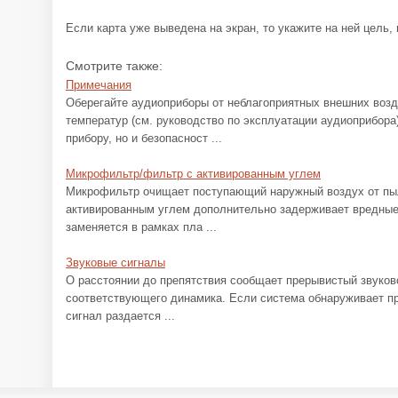
Если карта уже выведена на экран, то укажите на ней цель
Смотрите также:
Примечания
Оберегайте аудиоприборы от неблагоприятных внешних возд
температур (см. руководство по эксплуатации аудиоприбора
прибору, но и безопасност ...
Микрофильтр/фильтр с активированным углем
Микрофильтр очищает поступающий наружный воздух от пыл
активированным углем дополнительно задерживает вредные
заменяется в рамках пла ...
Звуковые сигналы
О расстоянии до препятствия сообщает прерывистый звуково
соответствующего динамика. Если система обнаруживает пре
сигнал раздается ...