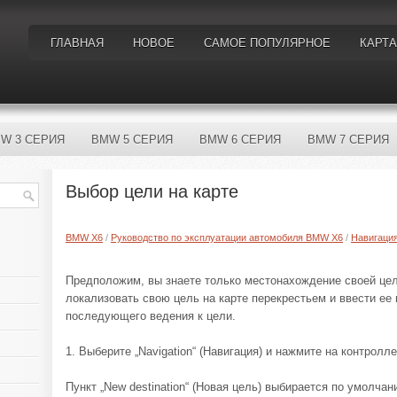
ГЛАВНАЯ
НОВОЕ
САМОЕ ПОПУЛЯРНОЕ
КАРТА
W 3 СЕРИЯ
BMW 5 СЕРИЯ
BMW 6 СЕРИЯ
BMW 7 СЕРИЯ
Выбор цели на карте
BMW X6
/
Руководство по эксплуатации автомобиля BMW X6
/
Навигаци
Предположим, вы знаете только местонахождение своей цел
локализовать свою цель на карте перекрестьем и ввести ее
последующего ведения к цели.
1. Выберите „Navigation“ (Навигация) и нажмите на контролле
Пункт „New destination“ (Новая цель) выбирается по умолчан