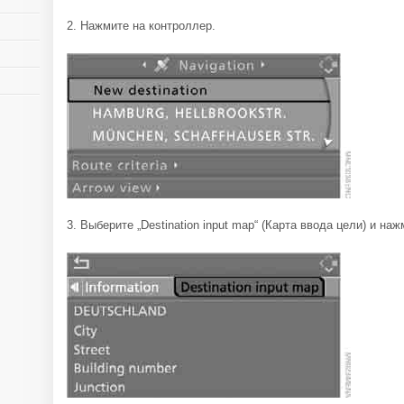
2. Нажмите на контроллер.
3. Выберите „Destination input map“ (Карта ввода цели) и на