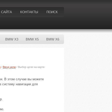
 САЙТА
КОНТАКТЫ
ПОИСК
BMW X3
BMW X5
BMW X6
я
/
Ввод цели
/ Выбор цели на карте
и. В этом случае вы можете
 в систему навигации для
р.
ию.