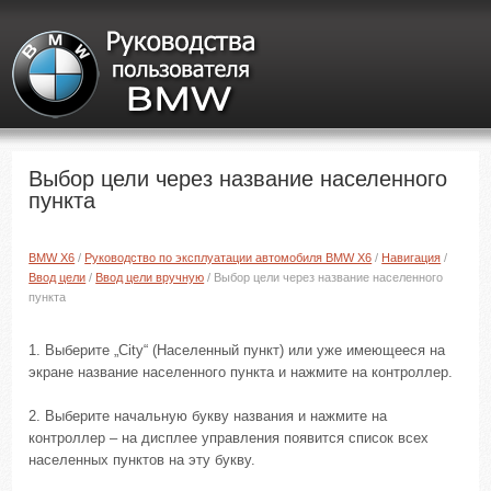
Выбор цели через название населенного
пункта
BMW X6
/
Руководство по эксплуатации автомобиля BMW X6
/
Навигация
/
Ввод цели
/
Ввод цели вручную
/ Выбор цели через название населенного
пункта
1. Выберите „City“ (Населенный пункт) или уже имеющееся на
экране название населенного пункта и нажмите на контроллер.
2. Выберите начальную букву названия и нажмите на
контроллер – на дисплее управления появится список всех
населенных пунктов на эту букву.