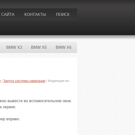
 САЙТА
КОНТАКТЫ
ПОИСК
BMW X3
BMW X5
BMW X6
я
/
Запуск системы навигации
/ Индикация во
но вывести во вспомогательном окне.
а экране.
лер вправо.