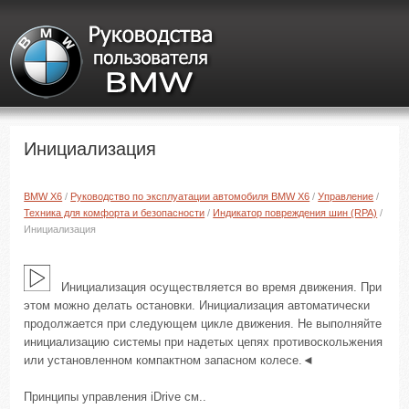
Инициализация
BMW X6
/
Руководство по эксплуатации автомобиля BMW X6
/
Управление
/
Техника для комфорта и безопасности
/
Индикатор повреждения шин (RPA)
/
Инициализация
Инициализация осуществляется во время движения. При
этом можно делать остановки. Инициализация автоматически
продолжается при следующем цикле движения. Не выполняйте
инициализацию системы при надетых цепях противоскольжения
или установленном компактном запасном колесе.◄
Принципы управления iDrive см..