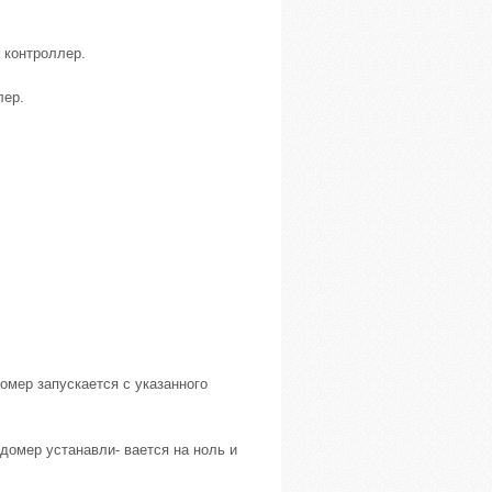
а контроллер.
лер.
домер запускается с указанного
домер устанавли- вается на ноль и