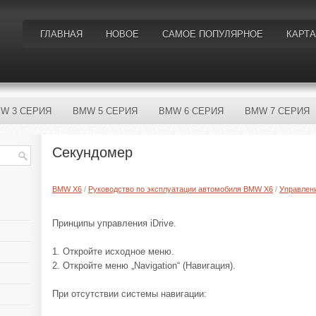
ГЛАВНАЯ
НОВОЕ
САМОЕ ПОПУЛЯРНОЕ
КАРТА
W 3 СЕРИЯ
BMW 5 СЕРИЯ
BMW 6 СЕРИЯ
BMW 7 СЕРИЯ
Секундомер
BMW X6
/
Руководство по эксплуатации автомобиля BMW X6
/
Управлен
Принципы управления iDrive.
1. Откройте исходное меню.
2. Откройте меню „Navigation“ (Навигация).
При отсутствии системы навигации: