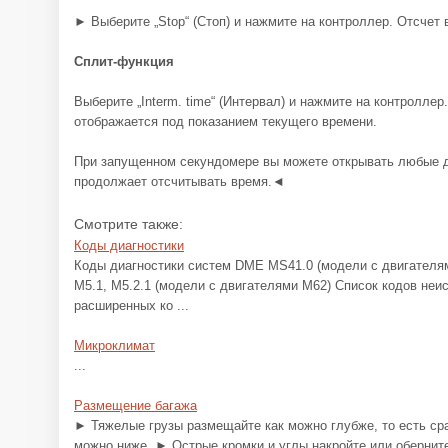
► Выберите „Stop“ (Стоп) и нажмите на контроллер. Отсчет
Сплит-функция
Выберите „Interm. time“ (Интервал) и нажмите на контролле
отображается под показанием текущего времени.
При запущенном секундомере вы можете открывать любые д
продолжает отсчитывать время.◄
Смотрите также:
Коды диагностики
Коды диагностики систем DME MS41.0 (модели с двигателя
M5.1, M5.2.1 (модели с двигателями М62) Список кодов не
расширенных ко ...
Микроклимат
...
Размещение багажа
► Тяжелые грузы размещайте как можно глубже, то есть сра
можно ниже. ► Острые кромки и углы накройте или обернит