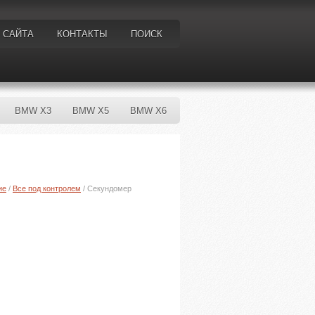
 САЙТА
КОНТАКТЫ
ПОИСК
BMW X3
BMW X5
BMW X6
ие
/
Все под контролем
/ Секундомер