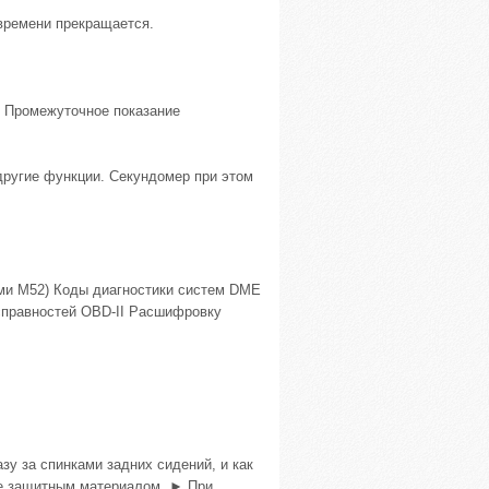
 времени прекращается.
р. Промежуточное показание
ругие функции. Секундомер при этом
ми М52) Коды диагностики систем DME
исправностей OBD-II Расшифровку
зу за спинками задних сидений, и как
е защитным материалом. ► При ...