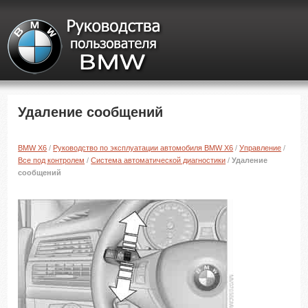
Удаление сообщений
BMW X6
/
Руководство по эксплуатации автомобиля BMW X6
/
Управление
/
Все под контролем
/
Система автоматической диагностики
/
Удаление
сообщений