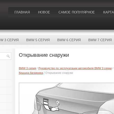
ГЛАВНАЯ
НОВОЕ
САМОЕ ПОПУЛЯРНОЕ
КАРТА
W 3 СЕРИЯ
BMW 5 СЕРИЯ
BMW 6 СЕРИЯ
BMW 7 СЕРИЯ
Открывание снаружи
BMW 3 серия
/
Руководство по эксплуатации автомобиля BMW 3 серии
/
Крышка багажника
/ Открывание снаружи