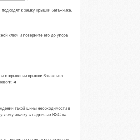
 подходят к замку крышки багажника.
сной ключ и поверните его до упора
при открывании крышки багажника
ревоги:◄
еждении такой шины необходимости в
круглому значку с надписью RSC на
сть, введя ее предельное значение.