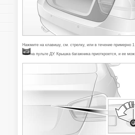
Нажмите на клавишу, см. стрелку, или в течение примерно 
на пульте ДУ. Крышка багажника приоткроется, и ее мож