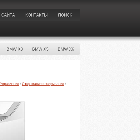
 САЙТА
КОНТАКТЫ
ПОИСК
BMW X3
BMW X5
BMW X6
Управление
/
Открывание и закрывание
/