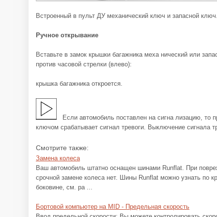
Встроенный в пульт ДУ механический ключ и запасной ключ.
Ручное открывание
Вставьте в замок крышки багажника меха нический или запа
против часовой стрелки (влево):
крышка багажника откроется.
Если автомобиль поставлен на сигна лизацию, то 
ключом срабатывает сигнал тревоги. Выключение сигнала т
Смотрите также:
Замена колеса
Ваш автомобиль штатно оснащен шинами Runflat. При повр
срочной замене колеса нет. Шины Runflat можно узнать по 
боковине, см. ра ...
Бортовой компьютер на MID - Предельная скорость
Ввод предельной скорости: Вы можете контролировать скоро