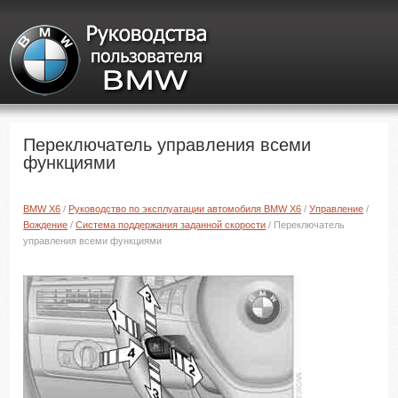
Переключатель управления всеми
функциями
BMW X6
/
Руководство по эксплуатации автомобиля BMW X6
/
Управление
/
Вождение
/
Система поддержания заданной скорости
/ Переключатель
управления всеми функциями