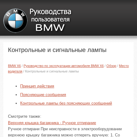
Контрольные и сигнальные лампы
BMW X6
/
Руководство по эксплуатации автомобиля BMW X6
/
Обзор
/
Место
водителя
/ Контрольные и сигнальные лампы
Принцип действия
Поясняющие сообщения
Контрольные лампы без поясняющих сообщений
Смотрите также:
Верхняя крышка багажника - Ручное отпирание
Ручное отпирани При неисправности в электрооборудовании
верхнюю крышку багажника можно отпереть вручную: 1. Со