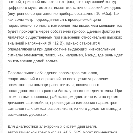
важной, причиной является тот факт, что внутренний контур
цифрового мультиметра, имеет достаточно высокий импеданс
(внутреннее сопротивление прибора составляет 10 мОм). Так
как вольтметр подсоединяется к проверяемой цепи
параллельно, точность измерения тем выше, чем меньший ток
будет проходить через собственно прибор. Данный фактор не
является существенным при измерении относительно высоких
значений напряжения (9 ÷12 В), однако становится
определяющим при диагностике выдающих низковольтные
сигналы элементов, таких, как, например, l-зонд, где речь идет
об измерении долей вольта.
Параллельное наблюдение параметров сигналов,
сопротивлений и напряжений во всех цепях управления
возможно при помощи разветвителя, включенного
последовательно в разъем блока управления двигателем. При
этом на выключенном, работающем двигателе или во время
движения автомобиля, производится измерение параметров
сигналов на клеммах разветвителя, из чего делается вывод о
возможных дефектах.
Для диагностики электронных систем двигателя,
автоматической трансмиссии, ABS, SRS могут применяться