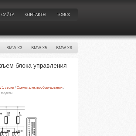
 САЙТА
КОНТАКТЫ
ПОИСК
BMW X3
BMW X5
BMW X6
азъем блока управления
W 1 серии
/
Схемы электрооборудования
/
е модели