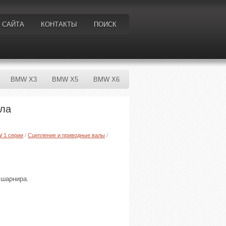
 САЙТА
КОНТАКТЫ
ПОИСК
BMW X3
BMW X5
BMW X6
ала
W 1 серии
/
Сцепление и приводные валы
/
 шарнира.