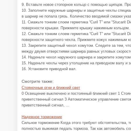
9. Вставьте новое стопорное кольцо с помощью щипцов. Пров
10. Заполните наружные шарниры и защитные чехлы специал
в шарнир не попала грязь. Количество вводимой смазки ука
11. Смажьте тонким слоем герметика “Curil T” или “Stucarit D
поверхности крышки. Прижмите крышку нажимным кольцом.
12. Смажьте тонким слоем герметика “Curil T” или “Stucarit D
поверхности защитного чехла. Прижмите кожух нажимным к
13. Закрепите защитный чехол хомутом. Следите за тем, ч
между двумя отверстиями шарнира равных угловых скорост
14. Наденьте чехол наружного шарнира и закрепите хомуто
15. Наденьте чехлы через утолщение на приводном валу и з
16. Установите приводной вал.
Смотрите также:
Стояночные огни и ближний свет
0 Освещение выключено и постоянный ближний свет 1 Стоян
приветственный сигнал 3 Автоматическое управление свето
приветственный сигнал, ...
Надежное торможение
Сильное торможение Когда этого требуют обстоятельства, т
полностью выжимая педаль тормоза. Так как автомобиль со