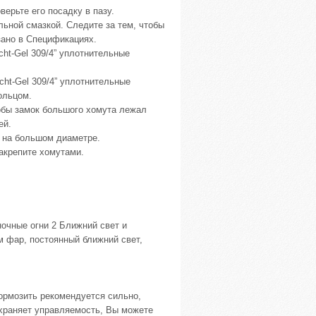
ерьте его посадку в пазу.
ьной смазкой. Следите за тем, чтобы
зано в Спецификациях.
icht-Gel 309/4” уплотнительные
icht-Gel 309/4” уплотнительные
ольцом.
тобы замок большого хомута лежал
ей.
м на большом диаметре.
акрепите хомутами.
очные огни 2 Ближний свет и
м фар, постоянный ближний свет,
ормозить рекомендуется сильно,
храняет управляемость, Вы можете