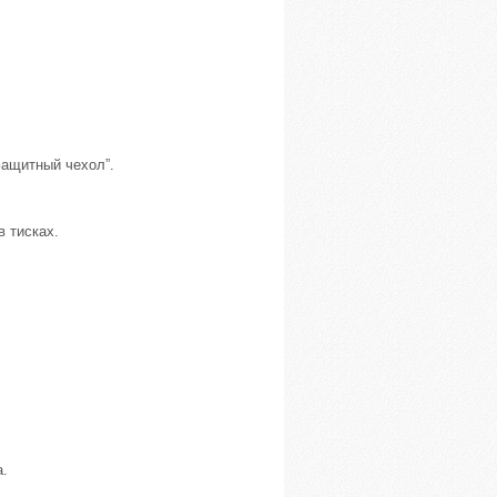
Защитный чехол”.
в тисках.
а.